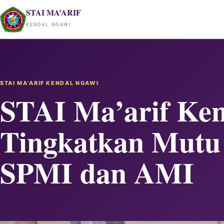
Lewati ke konten
STAI MA’ARIF
KENDAL NGAWI
STAI MA’ARIF KENDAL NGAWI
STAI Ma’arif Ke
Tingkatkan Mutu 
SPMI dan AMI