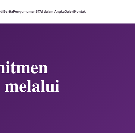
di
Berita
Pengumuman
STAI dalam Angka
Galeri
Kontak
mitmen
 melalui