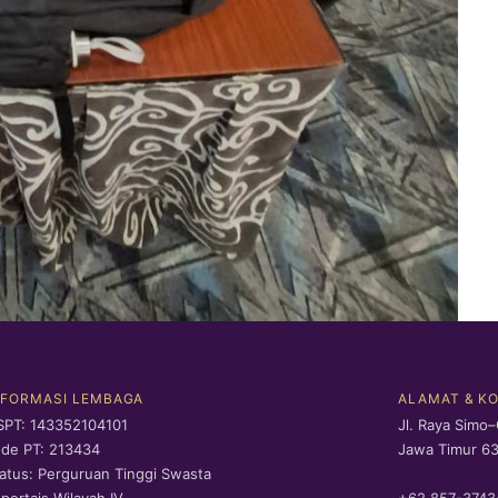
NFORMASI LEMBAGA
ALAMAT & K
SPT: 143352104101
Jl. Raya Simo–
de PT: 213434
Jawa Timur 6
atus: Perguruan Tinggi Swasta