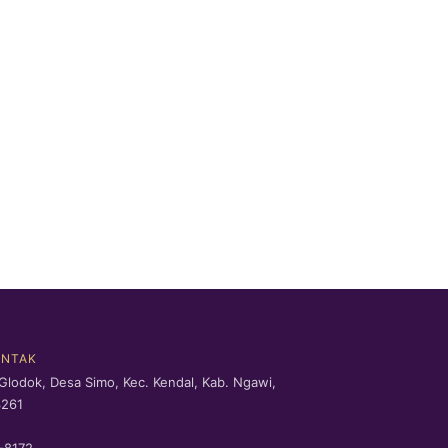
ONTAK
Glodok, Desa Simo, Kec. Kendal, Kab. Ngawi,
3261