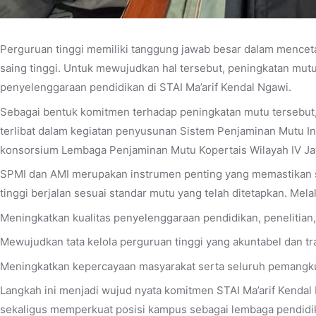
Perguruan tinggi memiliki tanggung jawab besar dalam mencet
saing tinggi. Untuk mewujudkan hal tersebut, peningkatan mut
penyelenggaraan pendidikan di STAI Ma’arif Kendal Ngawi.
Sebagai bentuk komitmen terhadap peningkatan mutu tersebut, S
terlibat dalam kegiatan penyusunan Sistem Penjaminan Mutu Int
konsorsium Lembaga Penjaminan Mutu Kopertais Wilayah IV Ja
SPMI dan AMI merupakan instrumen penting yang memastikan 
tinggi berjalan sesuai standar mutu yang telah ditetapkan. Mela
Meningkatkan kualitas penyelenggaraan pendidikan, penelitian
Mewujudkan tata kelola perguruan tinggi yang akuntabel dan tr
Meningkatkan kepercayaan masyarakat serta seluruh pemangku
Langkah ini menjadi wujud nyata komitmen STAI Ma’arif Kend
sekaligus memperkuat posisi kampus sebagai lembaga pendidika