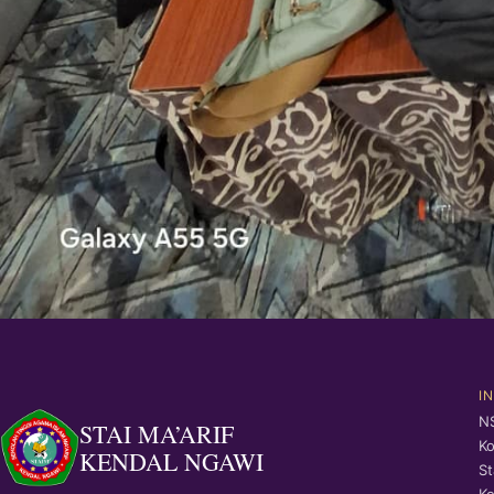
I
N
STAI MA’ARIF
Ko
KENDAL NGAWI
St